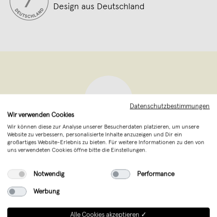
Design aus Deutschland
Datenschutzbestimmungen
Wir verwenden Cookies
Wir können diese zur Analyse unserer Besucherdaten platzieren, um unsere
Website zu verbessern, personalisierte Inhalte anzuzeigen und Dir ein
Piecely
,
Hannover
großartiges Website-Erlebnis zu bieten. Für weitere Informationen zu den von
verkauft seit Juni 2021
uns verwendeten Cookies öffne bitte die Einstellungen.
Exklusive Puzzles für Erwachsene aus
Notwendig
Performance
Hannover. Entdecke Kunst auf neue Art
Werbung
von Künstlerinnen aus aller Welt.
Plastikfrei verpackt.
Alle Cookies akzeptieren ✓