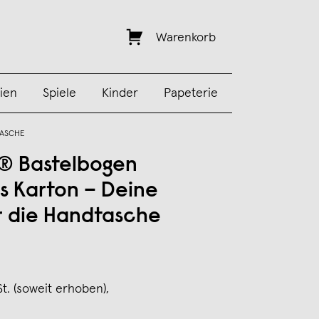
Warenkorb
ien
Spiele
Kinder
Papeterie
TASCHE
® Bastelbogen
us Karton – Deine
r die Handtasche
St. (soweit erhoben),