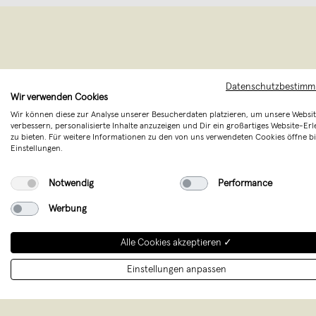
Datenschutzbestim
Wir verwenden Cookies
Wir können diese zur Analyse unserer Besucherdaten platzieren, um unsere Websit
verbessern, personalisierte Inhalte anzuzeigen und Dir ein großartiges Website-Erl
zu bieten. Für weitere Informationen zu den von uns verwendeten Cookies öffne bi
Einstellungen.
WER WI
Notwendig
Performance
MuseKind® G
Werbung
mit viel Ene
Alle Cookies akzeptieren ✓
Einstellungen anpassen