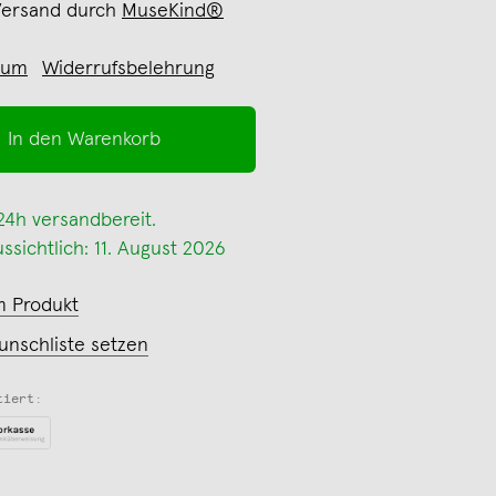
Versand durch
MuseKind®
sum
Widerrufsbelehrung
In den Warenkorb
 24h versandbereit.
ssichtlich: 11. August 2026
m Produkt
unschliste setzen
tiert: