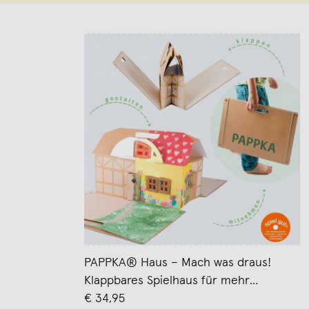
PAPPKA® Haus – Mach was draus!
Klappbares Spielhaus für mehr
Kreativität und Platz im Kinderzimmer –
€ 34,95