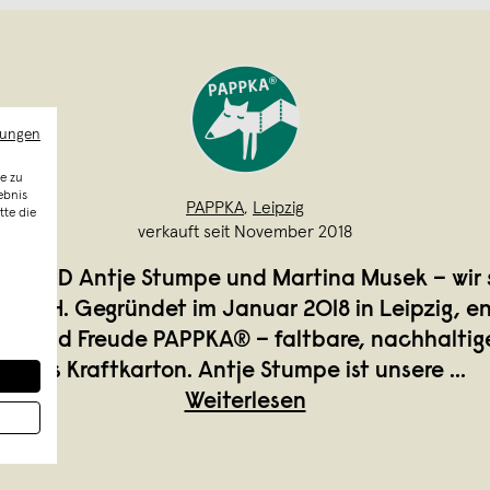
mungen
e zu
ebnis
PAPPKA
,
Leipzig
tte die
verkauft seit November 2018
R SIND Antje Stumpe und Martina Musek – wir s
mbH. Gegründet im Januar 2018 in Leipzig, en
rgie und Freude PAPPKA® – faltbare, nachhaltig
aus Kraftkarton. Antje Stumpe ist unsere
...
Weiterlesen