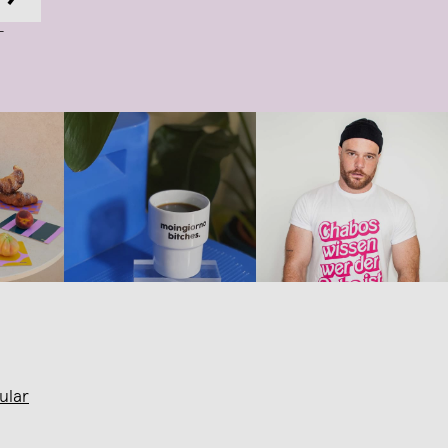
-
ular