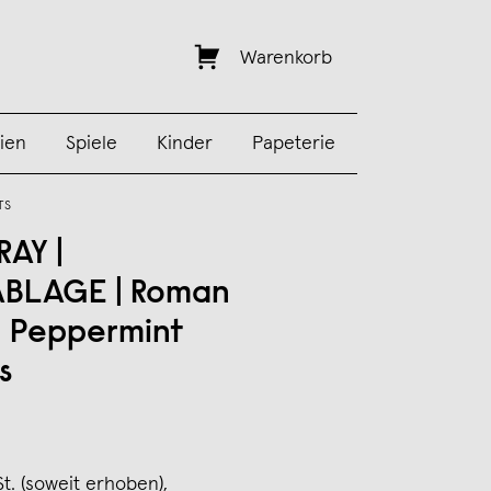
Warenkorb
ien
Spiele
Kinder
Papeterie
TS
RAY |
ABLAGE | Roman
| Peppermint
s
St. (soweit erhoben),