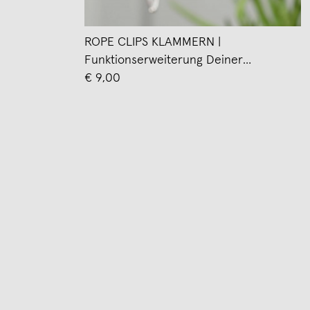
ROPE CLIPS KLAMMERN |
Funktionserweiterung Deiner
Kleiderbügel, Garderoben & S-Haken |
€ 9,00
6er Set | Peppermint Products