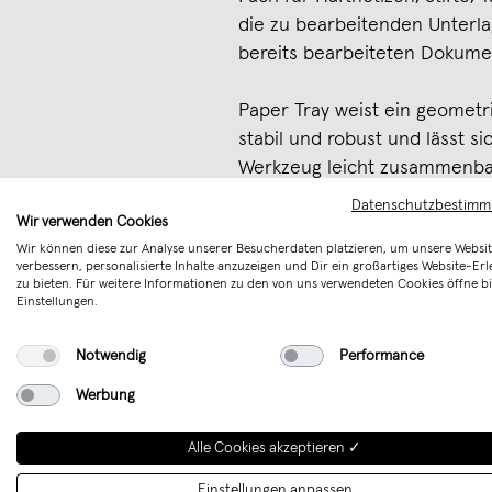
die zu bearbeitenden Unterla
bereits bearbeiteten Dokume
Paper Tray weist ein geometri
stabil und robust und lässt s
Werkzeug leicht zusammenb
Datenschutzbestim
Wir verwenden Cookies
Design: Roman Luyken
Wir können diese zur Analyse unserer Besucherdaten platzieren, um unsere Websit
Material: Stahl pulverbeschic
verbessern, personalisierte Inhalte anzuzeigen und Dir ein großartiges Website-Erl
Das weisse Modell hat die F
zu bieten. Für weitere Informationen zu den von uns verwendeten Cookies öffne bi
Einstellungen.
Größe: 35x26x10 cm
Notwendig
Performance
Merken
Werbung
Alle Cookies akzeptieren ✓
Einstellungen anpassen