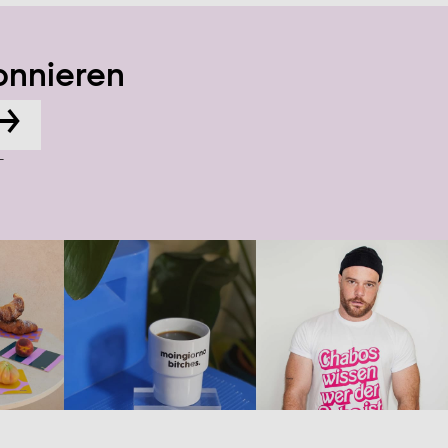
onnieren
→
-