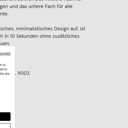
gen und das untere Fach für alle
nte.
sches, minimalistisches Design auf, ist
ich in 10 Sekunden ohne zusätzliches
auen.
mungen
e zu
htet
ebnis
arbe RAL 9003
tte die