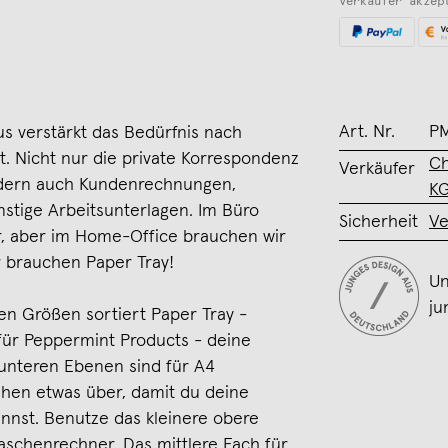
Verkäufer akzep
Art. Nr.
P
s verstärkt das Bedürfnis nach
t. Nicht nur die private Korrespondenz
Ch
Verkäufer
ondern auch Kundenrechnungen,
K
stige Arbeitsunterlagen. Im Büro
Sicherheit
Ve
, aber im Home-Office brauchen wir
ir brauchen Paper Tray!
Un
ju
en Größen sortiert Paper Tray -
ür Peppermint Products - deine
 unteren Ebenen sind für A4
ehen etwas über, damit du deine
annst. Benutze das kleinere obere
 Taschenrechner. Das mittlere Fach für