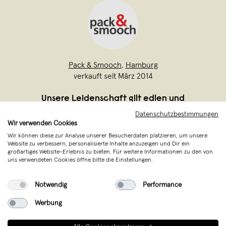
Pack & Smooch
,
Hamburg
verkauft seit März 2014
Unsere Leidenschaft gilt edlen und
hochwertigen Materialien. Unsere
Datenschutzbestimmungen
Wir verwenden Cookies
Materialien sind alle natürlichen
Wir können diese zur Analyse unserer Besucherdaten platzieren, um unsere
Ursprungs dazu robust, elegant und
Website zu verbessern, personalisierte Inhalte anzuzeigen und Dir ein
großartiges Website-Erlebnis zu bieten. Für weitere Informationen zu den von
zeitlos. Unsere Gestaltung ist auf das
uns verwendeten Cookies öffne bitte die Einstellungen.
wesentliche reduziert. Unser feiner
Merino Wollfilz (Mulesing-fr
...
Notwendig
Performance
Weiterlesen
Werbung