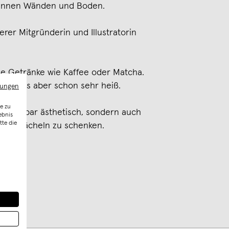
adünnen Wänden und Boden.
rer Mitgründerin und Illustratorin
e Getränke wie Kaffee oder Matcha.
as Glas aber schon sehr heiß.
mungen
e zu
 unfassbar ästhetisch, sondern auch
ebnis
tte die
ch ein Lächeln zu schenken.