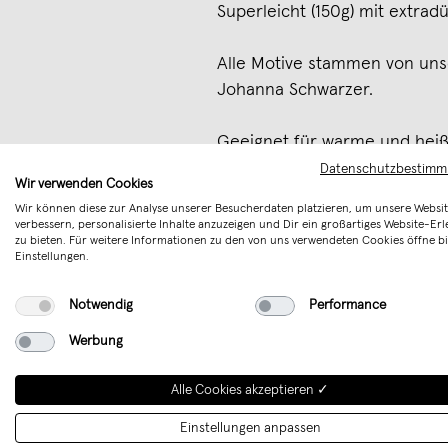
Superleicht (150g) mit extr
Alle Motive stammen von unse
Johanna Schwarzer.
Geeignet für warme und heiß
Bei kochendem Wasser wird d
Datenschutzbestim
Wir verwenden Cookies
Wir können diese zur Analyse unserer Besucherdaten platzieren, um unsere Websit
Unsere Gläser sind nicht nur
verbessern, personalisierte Inhalte anzuzeigen und Dir ein großartiges Website-Erl
zu bieten. Für weitere Informationen zu den von uns verwendeten Cookies öffne bi
von uns kreiert, um dir tägli
Einstellungen.
Merken
Notwendig
Performance
Werbung
Alle Cookies akzeptieren ✓
Einstellungen anpassen