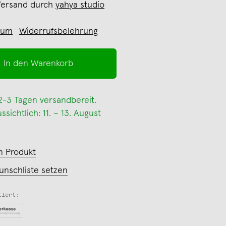
Versand durch
yahya studio
sum
Widerrufsbelehrung
In den Warenkorb
 2-3 Tagen versandbereit.
sichtlich: 11. – 13. August
m Produkt
unschliste setzen
tiert: