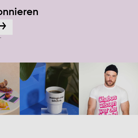
onnieren
→
-