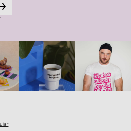
→
-
ular