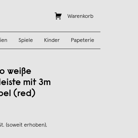
Warenkorb
ien
Spiele
Kinder
Papeterie
io weiße
leiste mit 3m
bel (red)
St. (soweit erhoben),