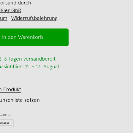
Versand durch
ßler GbR
sum
Widerrufsbelehrung
In den Warenkorb
 2-3 Tagen versandbereit.
sichtlich: 11. – 13. August
m Produkt
unschliste setzen
tiert: