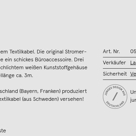
Art. Nr.
05
gem Textilkabel. Die original Stromer-
e ein schickes Büroaccessoire. Drei
Verkäufer
La
 schlichtem weißen Kunststoffgehäuse
Sicherheit
Ve
ellänge ca. 3m.
tschland (Bayern, Franken) produziert
Un
xtilkabel (aus Schweden) versehen!
ju
ste