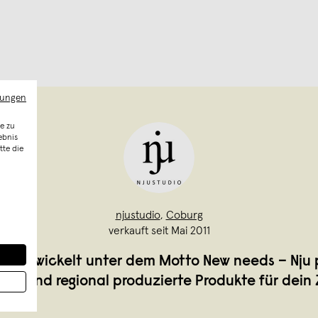
mungen
e zu
ebnis
tte die
njustudio
,
Coburg
verkauft seit Mai 2011
io entwickelt unter dem Motto New needs – Nju 
tige und regional produzierte Produkte für dein