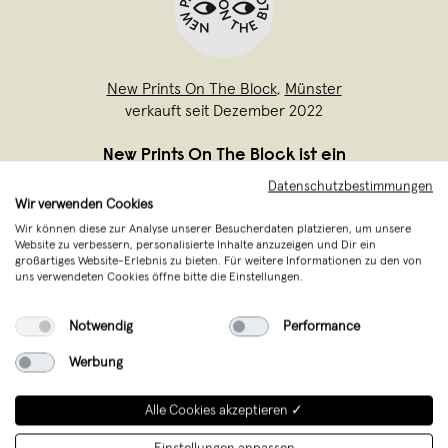
New Prints On The Block
,
Münster
verkauft seit Dezember 2022
New Prints On The Block ist ein
unabhängiger Verlag für Plakate,
Datenschutzbestimmungen
Wir verwenden Cookies
Kalender und limitierte Editionen. Wir
Wir können diese zur Analyse unserer Besucherdaten platzieren, um unsere
glauben an die Zukunft des Drucks und
Website zu verbessern, personalisierte Inhalte anzuzeigen und Dir ein
großartiges Website-Erlebnis zu bieten. Für weitere Informationen zu den von
entwickeln neue Formate auf Papier mit
uns verwendeten Cookies öffne bitte die Einstellungen.
einem konzeptionellen Ansatz. Alle
unsere Produkte sind mit
...
Notwendig
Performance
Weiterlesen
Werbung
Alle Cookies akzeptieren ✓