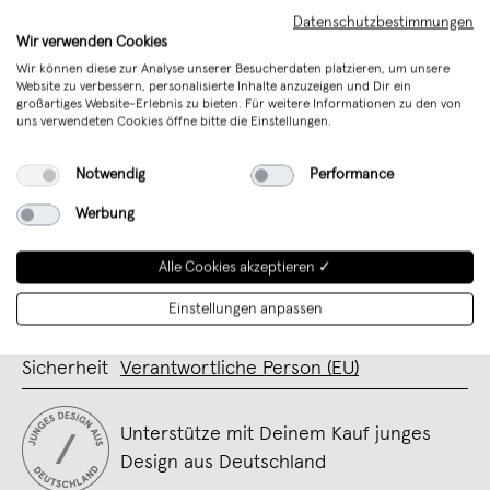
C - Nussbaum - zusätzlich gewachst - damit der
Datenschutzbestimmungen
tiefe Braunton des Holzes so richtig zur Geltung
Wir verwenden Cookies
kommt
Wir können diese zur Analyse unserer Besucherdaten platzieren, um unsere
Website zu verbessern, personalisierte Inhalte anzuzeigen und Dir ein
großartiges Website-Erlebnis zu bieten. Für weitere Informationen zu den von
D - SET A4 WIND + A4 Eiche
uns verwendeten Cookies öffne bitte die Einstellungen.
E - SET A4 WIND + A4 Ahorn
Notwendig
Performance
F - SET A4 WIND + A4 Nussbaum
Werbung
Merken
Alle Cookies akzeptieren ✓
Art. Nr.
Posterleiste A4
Einstellungen anpassen
Verkäufer
studio na.hili
Sicherheit
Verantwortliche Person (EU)
Unterstütze mit Deinem Kauf junges
Design aus Deutschland