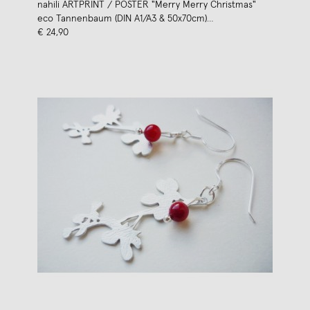
nahili ARTPRINT / POSTER "Merry Merry Christmas"
eco Tannenbaum (DIN A1/A3 & 50x70cm)
Weihnachtsbaum
€ 24,90