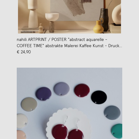
nahili ARTPRINT / POSTER "abstract aquarelle -
COFFEE TIME" abstrakte Malerei Kaffee Kunst - Druck
(DIN A1/A3 & 50x70cm)
€ 24,90