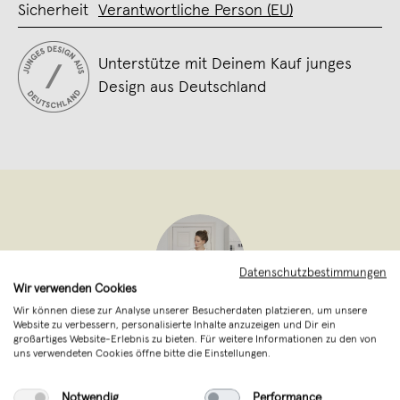
Sicherheit
Verantwortliche Person (EU)
Unterstütze mit Deinem Kauf junges
Design aus Deutschland
Datenschutzbestimmungen
Wir verwenden Cookies
Wir können diese zur Analyse unserer Besucherdaten platzieren, um unsere
Website zu verbessern, personalisierte Inhalte anzuzeigen und Dir ein
nahili
,
Dresden
großartiges Website-Erlebnis zu bieten. Für weitere Informationen zu den von
verkauft seit April 2013
uns verwendeten Cookies öffne bitte die Einstellungen.
studio na.hili - das Label aus
Notwendig
Performance