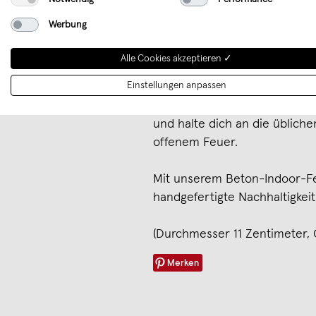
Bitte beachte, dass das Beto
Werbung
nicht unbeaufsichtigt brennen 
feuerfesten Unterlage und ü
Alle Cookies akzeptieren ✓
Beschädigungen. Der Docht so
Einstellungen anpassen
aus dem Wachs herausragen,
Bewege das Feuer nur, wenn d
und halte dich an die üblich
offenem Feuer.
Mit unserem Beton-Indoor-Feu
handgefertigte Nachhaltigkei
(Durchmesser 11 Zentimeter, 
Merken