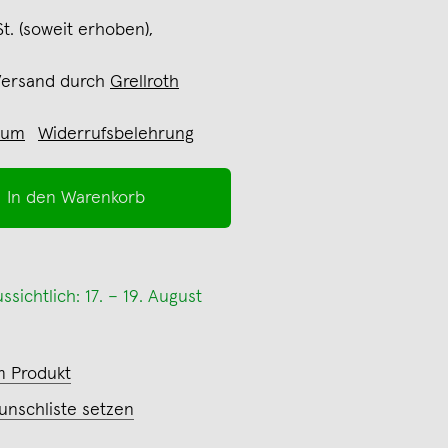
St. (soweit erhoben),
Versand durch
Grellroth
sum
Widerrufsbelehrung
In den Warenkorb
sichtlich: 17. – 19. August
m Produkt
unschliste setzen