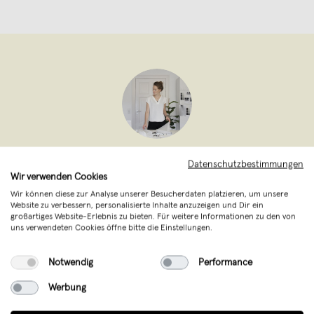
nahili
,
Dresden
Datenschutzbestimmungen
verkauft seit April 2013
Wir verwenden Cookies
Wir können diese zur Analyse unserer Besucherdaten platzieren, um unsere
studio na.hili - das Label aus
Website zu verbessern, personalisierte Inhalte anzuzeigen und Dir ein
großartiges Website-Erlebnis zu bieten. Für weitere Informationen zu den von
Berlin/Dresden bietet grafische und
uns verwendeten Cookies öffne bitte die Einstellungen.
photografische Poster, Postkarten,
Notwendig
Performance
Schmuck & Dinge, die das Leben noch
schöner machen. Handmade in Germany!
Werbung