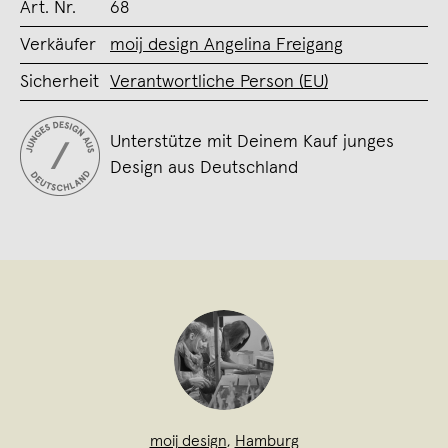
Art. Nr.
68
Verkäufer
moij design Angelina Freigang
Sicherheit
Verantwortliche Person (EU)
Unterstütze mit Deinem Kauf junges
Design aus Deutschland
moij design
,
Hamburg