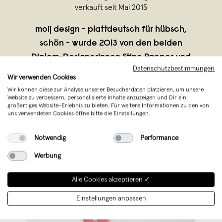
verkauft seit Mai 2015
moij design - plattdeutsch für hübsch,
schön - wurde 2013 von den beiden
Diplom-Designerinnen Stine Paeper und
Datenschutzbestimmungen
Angelina Erhorn gegründet. Beide haben
Wir verwenden Cookies
von 2007 bis 2013 an der Hochschule für
Wir können diese zur Analyse unserer Besucherdaten platzieren, um unsere
bildende Künste in Hamburg
Website zu verbessern, personalisierte Inhalte anzuzeigen und Dir ein
großartiges Website-Erlebnis zu bieten. Für weitere Informationen zu den von
Produktdesign studiert.
...
uns verwendeten Cookies öffne bitte die Einstellungen.
Weiterlesen
Notwendig
Performance
Werbung
Alle Cookies akzeptieren ✓
Einstellungen anpassen