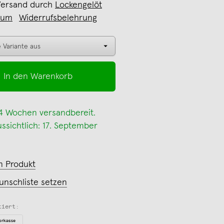
Versand durch
Lockengelöt
sum
Widerrufsbelehrung
In den Warenkorb
 4 Wochen versandbereit.
ssichtlich: 17. September
m Produkt
unschliste setzen
tiert: