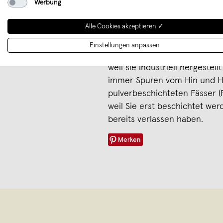
Werbung
Hamburger Ölfässer
Alle Cookies akzeptieren ✓
Die Fässer haben noch nie Öl
Überproduktionen, Neu- ode
Einstellungen anpassen
Sie können kleine, leichte K
weil sie industriell hergeste
immer Spuren vom Hin und Her
pulverbeschichteten Fässer (P
weil Sie erst beschichtet wer
bereits verlassen haben.
Merken