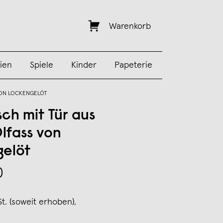
Warenkorb
ien
Spiele
Kinder
Papeterie
VON LOCKENGELÖT
sch mit Tür aus
lfass von
elöt
0
St. (soweit erhoben),