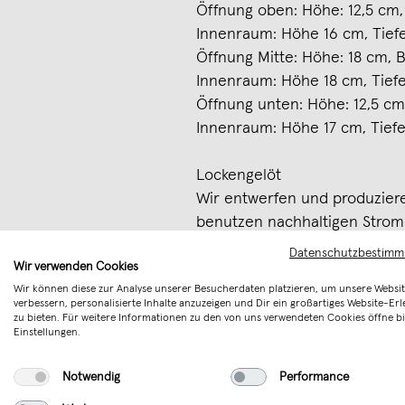
Öffnung oben: Höhe: 12,5 cm,
Innenraum: Höhe 16 cm, Tief
Öffnung Mitte: Höhe: 18 cm, B
Innenraum: Höhe 18 cm, Tiefe
Öffnung unten: Höhe: 12,5 cm,
Innenraum: Höhe 17 cm, Tiefe
Lockengelöt
Wir entwerfen und produziere
benutzen nachhaltigen Strom
unseres Produkt-Portfolios be
Datenschutzbestim
Wir verwenden Cookies
unserem Laden im Hamburger 
Wir können diese zur Analyse unserer Besucherdaten platzieren, um unsere Websit
auch persönlich ein Bild all
verbessern, personalisierte Inhalte anzuzeigen und Dir ein großartiges Website-Erl
zu bieten. Für weitere Informationen zu den von uns verwendeten Cookies öffne bi
Einstellungen.
"Wir wollen alltägliche Dinge
etwas Neues schaffen, das gu
Notwendig
Performance
lange Freude hat."