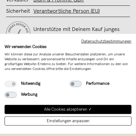
Sicherheit
Verantwortliche Person (EU)
Unterstütze mit Deinem Kauf junges
Design aus Deutschland
Datenschutzbestimmungen
Wir verwenden Cookies
Wir können diese zur Analyse unserer Besucherdaten platzieren, um unsere
Website zu verbessern, personalisierte Inhalte anzuzeigen und Dir ein
großartiges Website-Erlebnis zu bieten. Für weitere Informationen zu den von
uns verwendeten Cookies öffne bitte die Einstellungen.
Notwendig
Performance
Werbung
Alle Cookies akzeptieren ✓
Fromme & Blum
,
Berlin
Einstellungen anpassen
verkauft seit September 2018