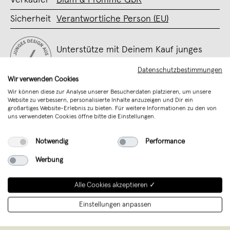
Sicherheit
Verantwortliche Person (EU)
Unterstütze mit Deinem Kauf junges
Design aus Deutschland
Datenschutzbestimmungen
Wir verwenden Cookies
Wir können diese zur Analyse unserer Besucherdaten platzieren, um unsere
Website zu verbessern, personalisierte Inhalte anzuzeigen und Dir ein
großartiges Website-Erlebnis zu bieten. Für weitere Informationen zu den von
uns verwendeten Cookies öffne bitte die Einstellungen.
Notwendig
Performance
Werbung
Alle Cookies akzeptieren ✓
Fromme & Blum
,
Berlin
Einstellungen anpassen
verkauft seit September 2018