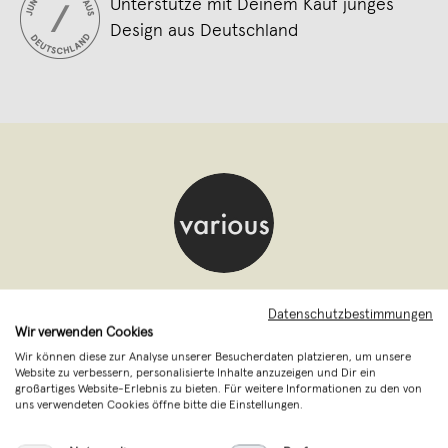
Unterstütze mit Deinem Kauf junges
Design aus Deutschland
various - Design aus Stahlrohr
,
Falkensee
Datenschutzbestimmungen
verkauft seit Februar 2016
Wir verwenden Cookies
Wir können diese zur Analyse unserer Besucherdaten platzieren, um unsere
various ist dein Shop für Möbel und
Website zu verbessern, personalisierte Inhalte anzuzeigen und Dir ein
großartiges Website-Erlebnis zu bieten. Für weitere Informationen zu den von
Wohnaccessoires aus Wasserrohr,
uns verwendeten Cookies öffne bitte die Einstellungen.
Temperguss und geschweisstem Stahl. Wir