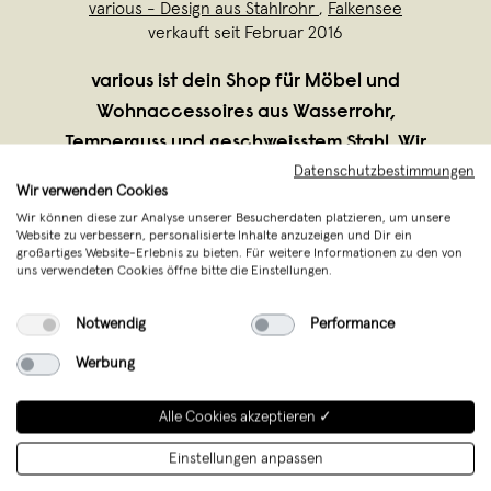
various - Design aus Stahlrohr
,
Falkensee
verkauft seit Februar 2016
various ist dein Shop für Möbel und
Wohnaccessoires aus Wasserrohr,
Temperguss und geschweisstem Stahl. Wir
Datenschutzbestimmungen
fertigen exklusiv auf Bestellung in
Wir verwenden Cookies
liebevoller Handarbeit in Deutschland.
Wir können diese zur Analyse unserer Besucherdaten platzieren, um unsere
Unser zeitloses Industriedesign aus
Website zu verbessern, personalisierte Inhalte anzuzeigen und Dir ein
großartiges Website-Erlebnis zu bieten. Für weitere Informationen zu den von
Wasserrohr setzt auße
...
uns verwendeten Cookies öffne bitte die Einstellungen.
Weiterlesen
Notwendig
Performance
Werbung
Alle Cookies akzeptieren ✓
Einstellungen anpassen