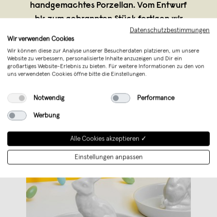
handgemachtes Porzellan. Vom Entwurf
bis zum gebrannten Stück fertigen wir
Datenschutzbestimmungen
alles vor Ort. Die Kollektion unserer
Wir verwenden Cookies
Porzel
...
Wir können diese zur Analyse unserer Besucherdaten platzieren, um unsere
Weiterlesen
Website zu verbessern, personalisierte Inhalte anzuzeigen und Dir ein
großartiges Website-Erlebnis zu bieten. Für weitere Informationen zu den von
uns verwendeten Cookies öffne bitte die Einstellungen.
Notwendig
Performance
Werbung
Alle Cookies akzeptieren ✓
Einstellungen anpassen