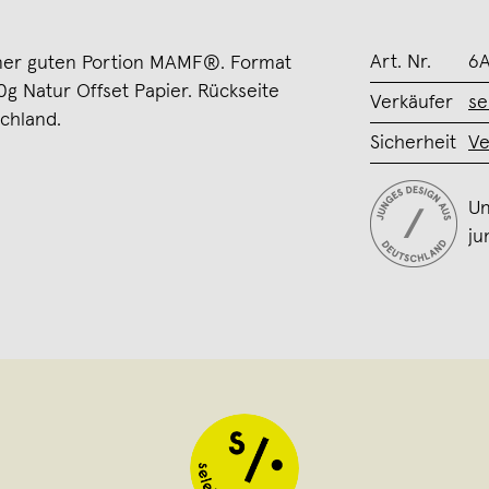
Art. Nr.
6A
iner guten Portion MAMF®. Format
50g Natur Offset Papier. Rückseite
Verkäufer
se
schland.
Sicherheit
Ve
Un
ju