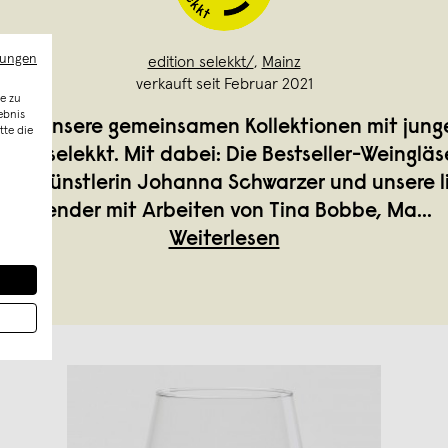
mungen
edition selekkt/
,
Mainz
verkauft seit Februar 2021
e zu
ebnis
st Du unsere gemeinsamen Kollektionen mit jung
tte die
 von selekkt. Mit dabei: Die Bestseller-Weingläs
her Künstlerin Johanna Schwarzer und unsere li
Kalender mit Arbeiten von Tina Bobbe, Ma
...
Weiterlesen