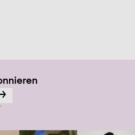
onnieren
→
-