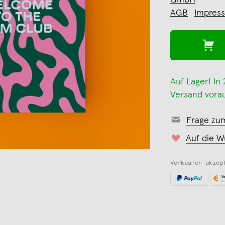
GmbH
AGB
Impres
Auf Lager! In
Versand vorau
Frage zu
Auf die W
Verkäufer akzep