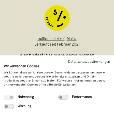
edition selekkt/
,
Mainz
verkauft seit Februar 2021
Hier findest Du unsere gemeinsamen
Datenschutzbestimmungen
Kollektionen mit jungen Labels &
Wir verwenden Cookies
Kreativen von selekkt. Mit dabei: Die
Wir können diese zur Analyse unserer Besucherdaten platzieren, um unsere
Bestseller-Weingläser mit der
Website zu verbessern, personalisierte Inhalte anzuzeigen und Dir ein
großartiges Website-Erlebnis zu bieten. Für weitere Informationen zu den von
Offenbacher Künstlerin Johanna
uns verwendeten Cookies öffne bitte die Einstellungen.
Schwarzer und unsere limitierten
Notwendig
Performance
Kalender mit Arbeiten von Tina Bobbe,
Ma
...
Werbung
Weiterlesen