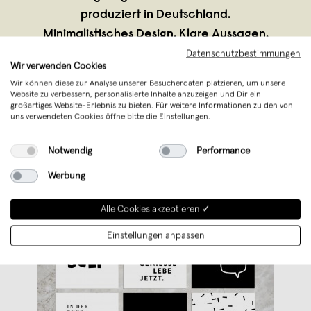
produziert in Deutschland.
Minimalistisches Design. Klare Aussagen.
Anlasskarten ohne Kitsch und Statement-
Datenschutzbestimmungen
Wir verwenden Cookies
Cards ohne schlechte Schenkelklopfer.
...
Wir können diese zur Analyse unserer Besucherdaten platzieren, um unsere
Weiterlesen
Website zu verbessern, personalisierte Inhalte anzuzeigen und Dir ein
großartiges Website-Erlebnis zu bieten. Für weitere Informationen zu den von
uns verwendeten Cookies öffne bitte die Einstellungen.
Notwendig
Performance
Werbung
Alle Cookies akzeptieren ✓
Einstellungen anpassen