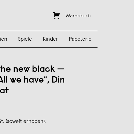
Warenkorb
ien
Spiele
Kinder
Papeterie
 the new black —
All we have", Din
at
St. (soweit erhoben),