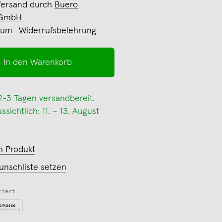
Versand durch
Buero
 GmbH
sum
Widerrufsbelehrung
In den Warenkorb
 2-3 Tagen versandbereit.
sichtlich: 11. – 13. August
m Produkt
unschliste setzen
tiert: