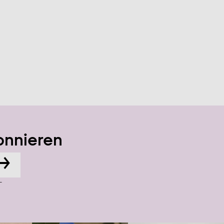
onnieren
→
-