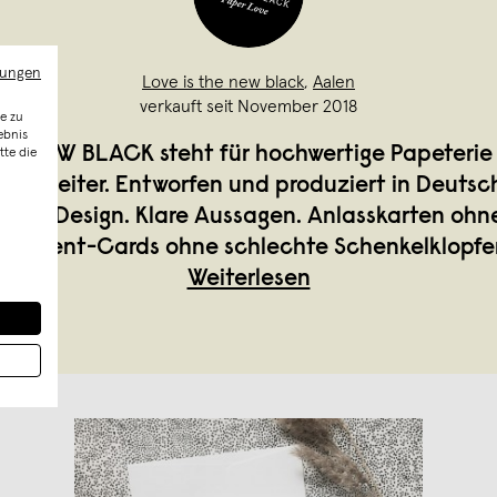
mungen
Love is the new black
,
Aalen
verkauft seit November 2018
e zu
ebnis
HE NEW BLACK steht für hochwertige Papeterie
tte die
gsbegleiter. Entworfen und produziert in Deutsc
sches Design. Klare Aussagen. Anlasskarten ohn
atement-Cards ohne schlechte Schenkelklopfer
Weiterlesen