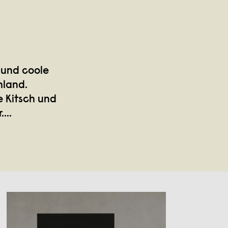
 und coole
hland.
e Kitsch und
.
...