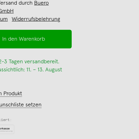
Versand durch
Buero
 GmbH
sum
Widerrufsbelehrung
In den Warenkorb
 2-3 Tagen versandbereit.
sichtlich: 11. – 13. August
m Produkt
unschliste setzen
tiert: