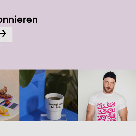
onnieren
→
-