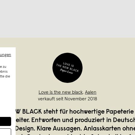
mungen
e zu
ebnis
tte die
Love is the new black
,
Aalen
verkauft seit November 2018
HE NEW BLACK steht für hochwertige Papeterie
gsbegleiter. Entworfen und produziert in Deutsc
sches Design. Klare Aussagen. Anlasskarten ohn