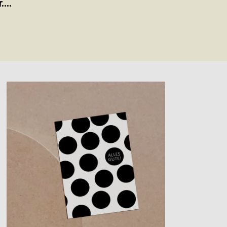
.
...