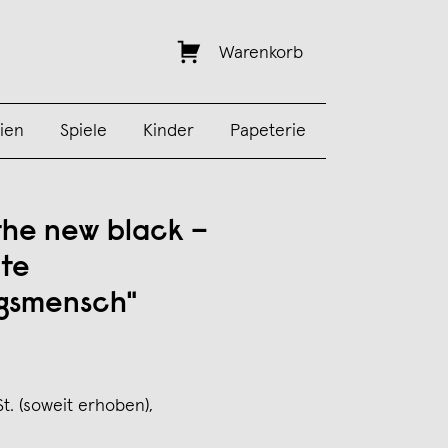
Warenkorb
ien
Spiele
Kinder
Papeterie
 the new black –
te
ngsmensch"
St. (soweit erhoben),