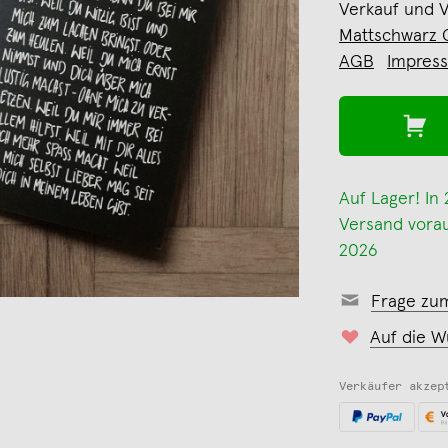
Verkauf und 
Mattschwarz
AGB
Impres
Auf Lager! In
Versand voraus
2026
Frage zu
Auf die W
Verkäufer akzep