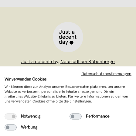
Just a decent day
,
Neustadt am Rübenberge
verkauft seit Oktober 2024
Datenschutzbestimmungen
Wir verwenden Cookies
Just a decent day ist ein Lifestyle-
Wir können diese zur Analyse unserer Besucherdaten platzieren, um unsere
Wellness Label mit Fokus auf Duftkerzen.
Website zu verbessern, personalisierte Inhalte anzuzeigen und Dir ein
großartiges Website-Erlebnis zu bieten. Für weitere Informationen zu den von
Unser Kerzenstudio befindet sich in
uns verwendeten Cookies öffne bitte die Einstellungen.
Hannover, Deutschland. Heir stellen wir
handgefertigte, natürliche
Notwendig
Performance
Sojawachskerzen mit verwöhnenden
Werbung
Düften her. Alle Inhaltssto
...