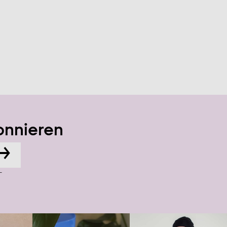
onnieren
→
-