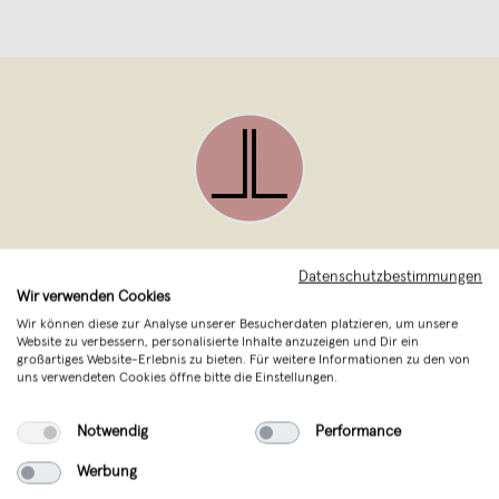
LELLOR
,
Hamburg
Datenschutzbestimmungen
verkauft seit Juni 2020
Wir verwenden Cookies
Wir können diese zur Analyse unserer Besucherdaten platzieren, um unsere
Das Label von Isabel Liebmann steht für
Website zu verbessern, personalisierte Inhalte anzuzeigen und Dir ein
großartiges Website-Erlebnis zu bieten. Für weitere Informationen zu den von
zeitloses funktionales Design ohne
uns verwendeten Cookies öffne bitte die Einstellungen.
Schnickschnack, mit hoher Qualität. Die
Designs entstehen im Hamburger Atelier,
Notwendig
Performance
die hochwertige Fertigung liegt in einer
Werbung
Manufaktur im Südharz. Klasse statt