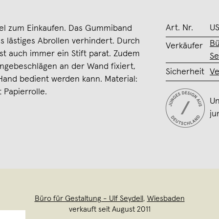
Art. Nr.
U
tel zum Einkaufen. Das Gummiband
s lästiges Abrollen verhindert. Durch
Bü
Verkäufer
 ist auch immer ein Stift parat. Zudem
Se
ängebeschlägen an der Wand fixiert,
Sicherheit
Ve
Hand bedient werden kann. Material:
 Papierrolle.
Un
ju
Büro für Gestaltung - Ulf Seydell
,
Wiesbaden
verkauft seit August 2011