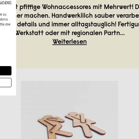
mungen
entwirft pfiffige Wohnaccessores mit Mehrwert! D
e zu
schöner machen. Handwerklilch sauber verarbei
ebnis
ten details und immer alltagstauglich! Fertigu
tte die
Werkstatt oder mit regionalen Partn
...
Weiterlesen