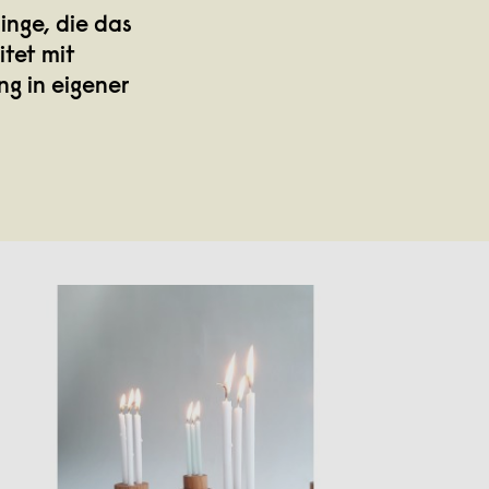
inge, die das
tet mit
ng in eigener