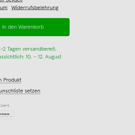
lf Seydell
sum
Widerrufsbelehrung
In den Warenkorb
 1-2 Tagen versandbereit.
sichtlich: 10. – 12. August
m Produkt
unschliste setzen
tiert: