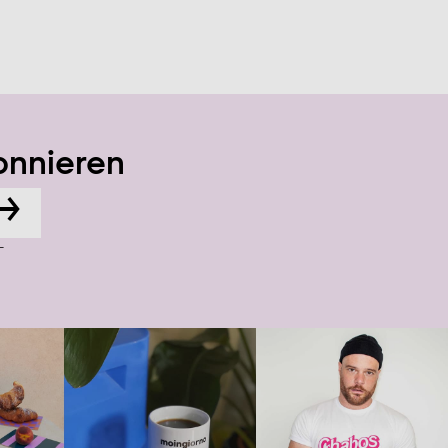
onnieren
→
-