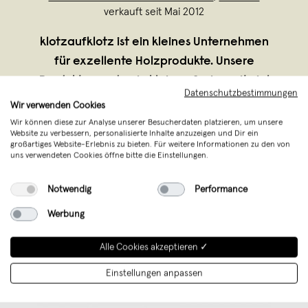
verkauft seit Mai 2012
klotzaufklotz ist ein kleines Unternehmen
für exzellente Holzprodukte. Unsere
Produkte werden in kleinen Serien mit viel
Datenschutzbestimmungen
Können und Leidenschaft von Mathias in
Wir verwenden Cookies
Eichstätt hergestellt. Natürlich setzen wir
Wir können diese zur Analyse unserer Besucherdaten platzieren, um unsere
Website zu verbessern, personalisierte Inhalte anzuzeigen und Dir ein
dabei die ein oder andere Maschine e
...
großartiges Website-Erlebnis zu bieten. Für weitere Informationen zu den von
uns verwendeten Cookies öffne bitte die Einstellungen.
Weiterlesen
Notwendig
Performance
Werbung
Alle Cookies akzeptieren ✓
Einstellungen anpassen