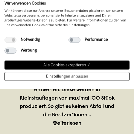
Wir verwenden Cookies
Wir können diese zur Analyse unserer Besucherdaten platzieren, um unsere
Website zu verbessern, personalisierte Inhalte anzuzeigen und Dir ein
großartiges Website-Erlebnis zu bieten. Für weitere Informationen zu den von
uns verwendeten Cookies öffne bitte die Einstellungen.
Notwendig
Performance
hey hey
,
Berlin
Werbung
verkauft seit September 2020
hey hey Studios wurde 2020 gegründet.
Alle Cookies akzeptieren ✓
Seitdem laden wir Künstler*innen und
Einstellungen anpassen
Designer*innen ein, mit uns Kleidung zu
entwerfen. Diese werden in
Kleinstauflagen von maximal 100 Stück
produziert. So gibt es keinen Abfall und
die Besitzer*innen
...
Weiterlesen