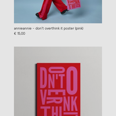
annieannie - don't overthink it poster (pink)
€ 15,00