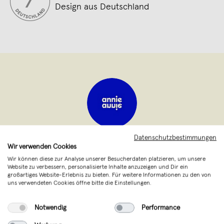
Design aus Deutschland
Datenschutzbestimmungen
annieannie
,
München
Wir verwenden Cookies
verkauft seit Juni 2026
Wir können diese zur Analyse unserer Besucherdaten platzieren, um unsere
Website zu verbessern, personalisierte Inhalte anzuzeigen und Dir ein
großartiges Website-Erlebnis zu bieten. Für weitere Informationen zu den von
Annie ist Art Director & freelance Web-
uns verwendeten Cookies öffne bitte die Einstellungen.
und Brand-Designerin aus München. Sie
gestaltet bold & colorful Visuals – von
Notwendig
Performance
Postern und Postkarten bis hin zu Scarves,