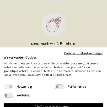
sonst noch was?
,
Bornheim
verkauft seit Juli 2015
Datenschutzbestimmungen
Wir verwenden Cookies
Für das Papeterie Label „sonst noch
Wir können diese zur Analyse unserer Besucherdaten platzieren, um unsere
was?“ entwickelt Stine Wiemann seit
Website zu verbessern, personalisierte Inhalte anzuzeigen und Dir ein
großartiges Website-Erlebnis zu bieten. Für weitere Informationen zu den von
2009 schönes und schlichtes Design für
uns verwendeten Cookies öffne bitte die Einstellungen.
(fast) alle Anlässe des täglichen Lebens:
Von der Geburtsanzeige über die
Notwendig
Performance
Hochzeitseinladung bis hin zur
Werbung
Trauerkarte. Mit einem
...
Weiterlesen
Alle Cookies akzeptieren ✓