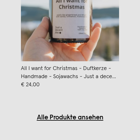
All I want for Christmas - Duftkerze -
Handmade - Sojawachs - Just a decent
day
€ 24,00
Alle Produkte ansehen