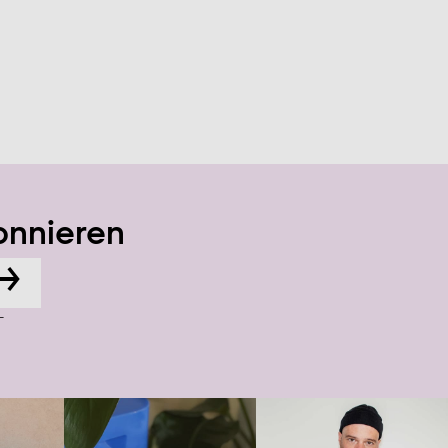
onnieren
→
-