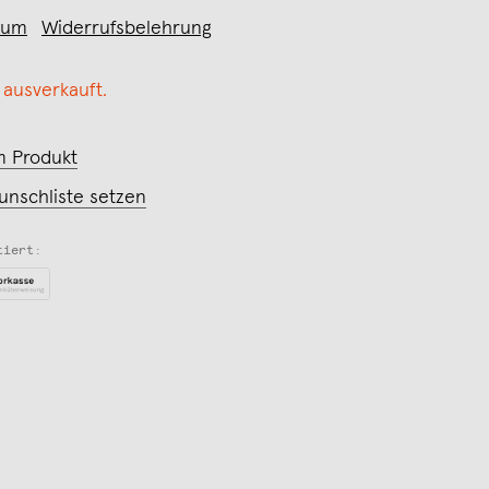
sum
Widerrufsbelehrung
 ausverkauft.
m Produkt
unschliste setzen
tiert: