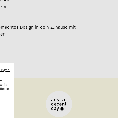
rzen
emachtes Design in dein Zuhause mit
er.
mungen
e zu
ebnis
tte die