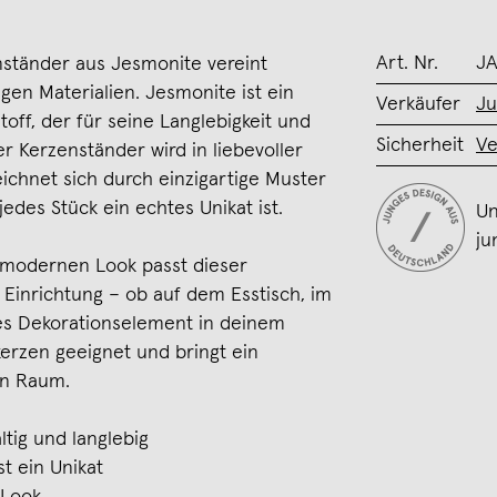
Art. Nr.
JA
ständer aus Jesmonite vereint
igen Materialien. Jesmonite ist ein
Verkäufer
Ju
off, der für seine Langlebigkeit und
Sicherheit
Ve
der Kerzenständer wird in liebevoller
ichnet sich durch einzigartige Muster
edes Stück ein echtes Unikat ist.
Un
ju
, modernen Look passt dieser
 Einrichtung – ob auf dem Esstisch, im
les Dekorationselement in deinem
bkerzen geeignet und bringt ein
en Raum.
ltig und langlebig
st ein Unikat
 Look