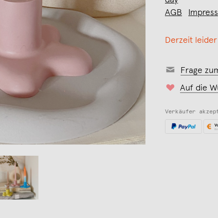
day
AGB
Impres
Derzeit leider
Frage zu
Auf die W
Verkäufer akzep