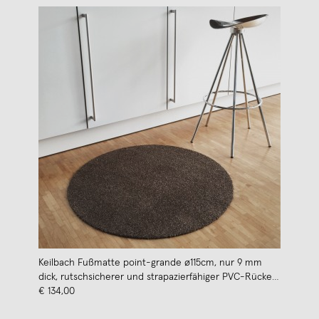
Keilbach Fußmatte point-grande ø115cm, nur 9 mm
dick, rutschsicherer und strapazierfähiger PVC-Rücken,
UV-beständige Polyamid Faser
€ 134,00