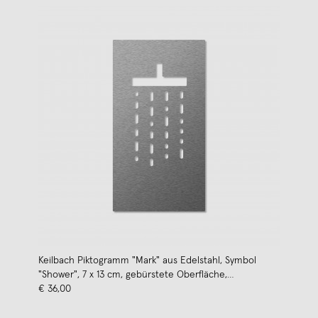
Keilbach Piktogramm "Mark" aus Edelstahl, Symbol
"Shower", 7 x 13 cm, gebürstete Oberfläche,
Materialstärke 2 mm, selbstklebend
€ 36,00