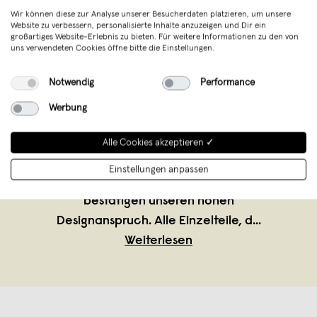
Wir können diese zur Analyse unserer Besucherdaten platzieren, um unsere
Website zu verbessern, personalisierte Inhalte anzuzeigen und Dir ein
großartiges Website-Erlebnis zu bieten. Für weitere Informationen zu den von
uns verwendeten Cookies öffne bitte die Einstellungen.
Keilbach Designprodukte
,
Dörzbach
verkauft seit Oktober 2024
Notwendig
Performance
Unser Markenzeichen sind innovative
Werbung
Produkte mit einer reduzierten
Formensprache. Keilbach Designprodukte
Alle Cookies akzeptieren ✓
unterliegen keinem Modetrend. Über 20
Einstellungen anpassen
internationale Designauszeichnungen
bestätigen unseren hohen
Designanspruch. Alle Einzelteile, d
...
Weiterlesen