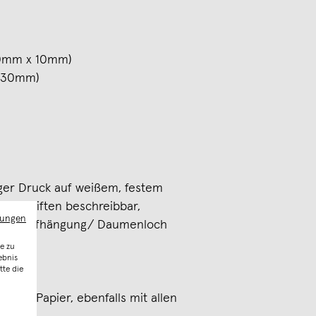
 30mm x 10mm)
Ø 30mm)
er Druck auf weißem, festem
llen Stiften beschreibbar,
mungen
lenderaufhängung/ Daumenloch
e zu
ebnis
tte die
rtem Papier, ebenfalls mit allen