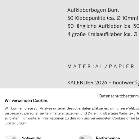
Aufkleberbogen Bunt
50 Klebepunkte (ca. Ø 10mm)
30 längliche Aufkleber (ca.
4 große Kreisaufkleber (ca. 
M A T E R I A L / P A P I E R
KALENDER 2026 - hochwertig
300g/m² mattes, Papier, mit a
Datenschutzbestim
weiße Spiralbindung mit Ka
Wir verwenden Cookies
Wir können diese zur Analyse unserer Besucherdaten platzieren, um unsere Websit
verbessern, personalisierte Inhalte anzuzeigen und Dir ein großartiges Website-Erl
zu bieten. Für weitere Informationen zu den von uns verwendeten Cookies öffne bi
Aufkleberbogen
Einstellungen.
Aufkleberbögen aus strukturie
Notwendig
Performance