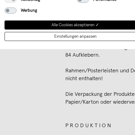
Stiften gut beschreibbar.
Werbung
Alle Cookies akzeptieren ✓
L I E F E R U M F A N G
Einstellungen anpassen
Kalender mit Kalenderringbi
84 Aufklebern.
Rahmen/Posterleisten und De
nicht enthalten!
Die Verpackung der Produkte
Papier/Karton oder wiederve
P R O D U K T I O N