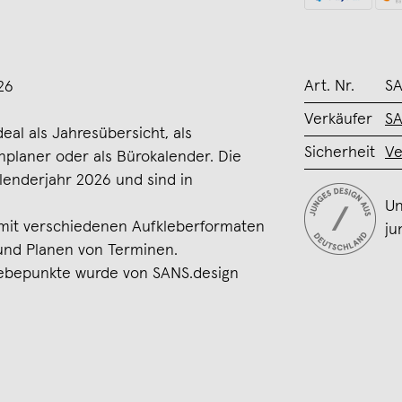
Art. Nr.
S
26
Verkäufer
SA
eal als Jahresübersicht, als
Sicherheit
Ve
nplaner oder als Bürokalender. Die
lenderjahr 2026 und sind in
Un
 mit verschiedenen Aufkleberformaten
ju
und Planen von Terminen.
Klebepunkte wurde von SANS.design