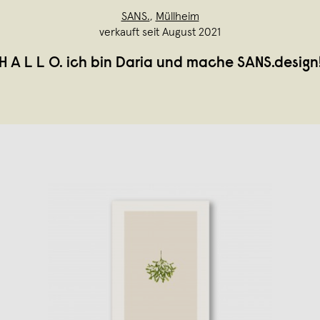
SANS.
,
Müllheim
verkauft seit August 2021
H A L L O. ich bin Daria und mache SANS.design