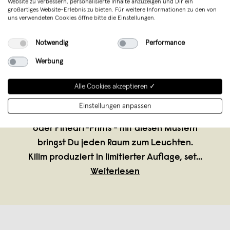
Website zu verbessern, personalisierte Inhalte anzuzeigen und Dir ein
großartiges Website-Erlebnis zu bieten. Für weitere Informationen zu den von
uns verwendeten Cookies öffne bitte die Einstellungen.
Notwendig
Performance
kilim
,
München
Werbung
verkauft seit Dezember 2022
Bei dem kleinen Münchner Label kilim
Alle Cookies akzeptieren ✓
dreht sich alles um knallbunte Pattern auf
Einstellungen anpassen
feinem Künstlerpapier. Ob Wandkalender
oder Fineart-Prints - mit diesen Mustern
bringst Du jeden Raum zum Leuchten.
Kilim produziert in limitierter Auflage, set
...
Weiterlesen