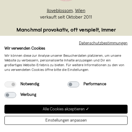
iloveblossom
,
Wien
verkauft seit Oktober 2011
Manchmal provokativ, oft verspielt, immer
humorvoll. So lebt und arbeitet die
Datenschutzbestimmungen
Schmuckdesignerin Irene Sator in Wien
Wir verwenden Cookies
und entwirft unter dem Label
Wir können diese zur Analyse unserer Besucherdaten platzieren, um unsere
Website zu verbessern, personalisierte Inhalte anzuzeigen und Dir ein
ILoveBlossom seit 2010 wunderschöne,
großartiges Website-Erlebnis zu bieten. Für weitere Informationen zu den von
uns verwendeten Cookies öffne bitte die Einstellungen.
individuelle Halsketten, Ohrringe,
Armbänder und Ringe.
Notwendig
Performance
Werbung
Alle Cookies akzeptieren ✓
Einstellungen anpassen