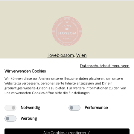
iloveblossom
,
Wien
verkauft seit Oktober 2011
Datenschutzbestimmungen
Wir verwenden Cookies
Manchmal provokativ, oft verspielt, immer
Wir können diese zur Analyse unserer Besucherdaten platzieren, um unsere
humorvoll. So lebt und arbeitet die
Website zu verbessern, personalisierte Inhalte anzuzeigen und Dir ein
großartiges Website-Erlebnis zu bieten. Für weitere Informationen zu den von
Schmuckdesignerin Irene Sator in Wien
uns verwendeten Cookies öffne bitte die Einstellungen.
und entwirft unter dem Label
Notwendig
Performance
ILoveBlossom seit 2010 wunderschöne,
individuelle Halsketten, Ohrringe,
Werbung
Armbänder und Ringe.
Alle Cookies akzeptieren ✓