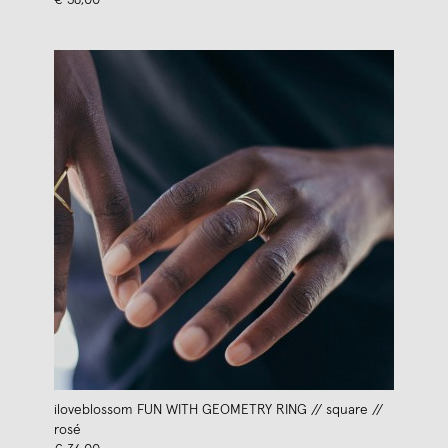
€ 38,00
iloveblossom FUN WITH GEOMETRY RING // square //
rosé