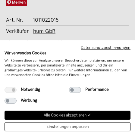
Merken
Art. Nr.
1011022015
Verkäufer
hum GbR
Sicherheit
Verantwortliche Person (EU)
Datenschutzbestimmungen
Wir verwenden Cookies
Unterstütze mit Deinem Kauf junges
Wir können diese zur Analyse unserer Besucherdaten platzieren, um unsere
Website zu verbessern, personalisierte Inhalte anzuzeigen und Dir ein
Design aus Deutschland
großartiges Website-Erlebnis zu bieten. Für weitere Informationen zu den von
uns verwendeten Cookies öffne bitte die Einstellungen.
Notwendig
Performance
Werbung
Alle Cookies akzeptieren ✓
Einstellungen anpassen