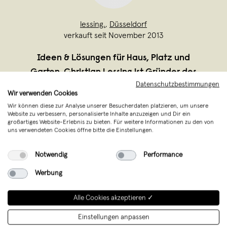
lessing.
,
Düsseldorf
verkauft seit November 2013
Ideen & Lösungen für Haus, Platz und
Garten. Christian Lessing ist Gründer des
Datenschutzbestimmungen
Labels Lessing Produktgestaltung. Seit
Wir verwenden Cookies
2006 arbeitet der studierte Grafiker
Wir können diese zur Analyse unserer Besucherdaten platzieren, um unsere
Ideen & Lösungen für Haus, Platz und
Website zu verbessern, personalisierte Inhalte anzuzeigen und Dir ein
großartiges Website-Erlebnis zu bieten. Für weitere Informationen zu den von
Garten. Christian Lessing ist Gründer des
uns verwendeten Cookies öffne bitte die Einstellungen.
Labels
...
Notwendig
Performance
Weiterlesen
Werbung
Alle Cookies akzeptieren ✓
Einstellungen anpassen