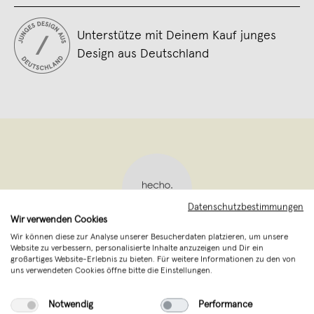
Unterstütze mit Deinem Kauf junges
Design aus Deutschland
Datenschutzbestimmungen
Wir verwenden Cookies
Wir können diese zur Analyse unserer Besucherdaten platzieren, um unsere
hecho.
,
Niederkrüchten
Website zu verbessern, personalisierte Inhalte anzuzeigen und Dir ein
verkauft seit Oktober 2014
großartiges Website-Erlebnis zu bieten. Für weitere Informationen zu den von
uns verwendeten Cookies öffne bitte die Einstellungen.
Taschen, Rucksäcke, Tabakbeutel, Brillen-
Notwendig
Performance
Etui, Gürtel, iPad und MacBook Hüllen aus