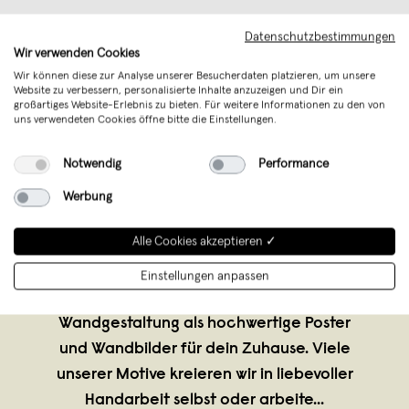
Datenschutzbestimmungen
Wir verwenden Cookies
Wir können diese zur Analyse unserer Besucherdaten platzieren, um unsere
Website zu verbessern, personalisierte Inhalte anzuzeigen und Dir ein
großartiges Website-Erlebnis zu bieten. Für weitere Informationen zu den von
uns verwendeten Cookies öffne bitte die Einstellungen.
Notwendig
Performance
Skanemarie
,
Berlin
Werbung
verkauft seit September 2018
Alle Cookies akzeptieren ✓
Auf Skanemarie findest du ganz
wunderbare Motive rund um die
Einstellungen anpassen
skandinavische Lebensart und
Wandgestaltung als hochwertige Poster
und Wandbilder für dein Zuhause. Viele
unserer Motive kreieren wir in liebevoller
Handarbeit selbst oder arbeite
...