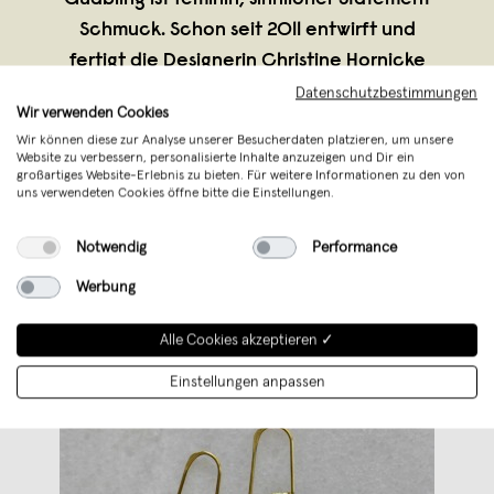
Schmuck. Schon seit 2011 entwirft und
fertigt die Designerin Christine Hornicke
Slow Fashion Schmuckstücke mit eigener
Datenschutzbestimmungen
Wir verwenden Cookies
Handschrift. Die aktuelle Kollektion
Wir können diese zur Analyse unserer Besucherdaten platzieren, um unsere
fokussiert sich auf schlichte, archais
...
Website zu verbessern, personalisierte Inhalte anzuzeigen und Dir ein
großartiges Website-Erlebnis zu bieten. Für weitere Informationen zu den von
Weiterlesen
uns verwendeten Cookies öffne bitte die Einstellungen.
Notwendig
Performance
Werbung
Alle Cookies akzeptieren ✓
Einstellungen anpassen