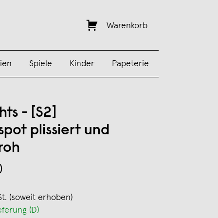
Warenkorb
ien
Spiele
Kinder
Papeterie
ts - [S2]
pot plissiert und
roh
0
St. (soweit erhoben)
eferung (D)