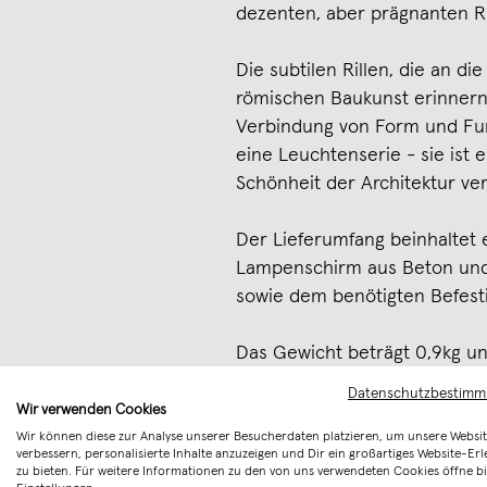
dezenten, aber prägnanten Ri
Die subtilen Rillen, die an di
römischen Baukunst erinnern
Verbindung von Form und Funk
eine Leuchtenserie - sie ist
Schönheit der Architektur ve
Der Lieferumfang beinhaltet 
Lampenschirm aus Beton und
sowie dem benötigten Befest
Das Gewicht beträgt 0,9kg un
10x10x13cm .
Datenschutzbestim
Wir verwenden Cookies
Bei Fragen sehen Sie in die F
Wir können diese zur Analyse unserer Besucherdaten platzieren, um unsere Websit
verbessern, personalisierte Inhalte anzuzeigen und Dir ein großartiges Website-Erl
zu bieten. Für weitere Informationen zu den von uns verwendeten Cookies öffne bi
Merken