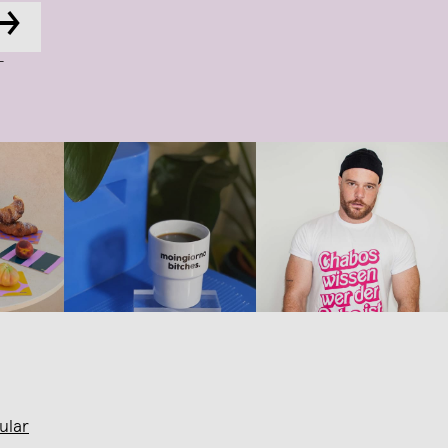
→
-
ular