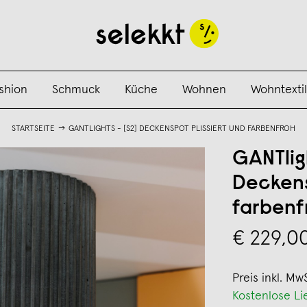
shion
Schmuck
Küche
Wohnen
Wohntextil
STARTSEITE
GANTLIGHTS - [S2] DECKENSPOT PLISSIERT UND FARBENFROH
GANTligh
Deckens
farbenf
€ 229,0
Preis inkl. Mw
Kostenlose Li