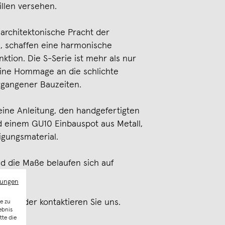
llen versehen.
e architektonische Pracht der
, schaffen eine harmonische
tion. Die S-Serie ist mehr als nur
 eine Hommage an die schlichte
rgangener Bauzeiten.
eine Anleitung, den handgefertigten
 einem GU10 Einbauspot aus Metall,
igungsmaterial.
d die Maße belaufen sich auf
mungen
AQ's oder kontaktieren Sie uns.
e zu
ebnis
tte die