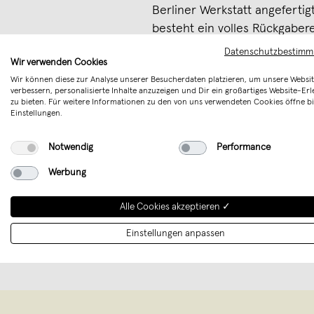
Berliner Werkstatt angefertigt
besteht ein volles Rückgaber
innerhalb der vierwöchigen R
Datenschutzbestim
Wir verwenden Cookies
Teile der Leuchte können au
Wir können diese zur Analyse unserer Besucherdaten platzieren, um unsere Websit
ressourcenschonend wieder 
verbessern, personalisierte Inhalte anzuzeigen und Dir ein großartiges Website-Erl
zu bieten. Für weitere Informationen zu den von uns verwendeten Cookies öffne bi
Einstellungen.
Sollten Sie planen, Ihre C-L
integrieren, kontaktieren Sie
Notwendig
Performance
Bitte achten Sie auf ausreich
Werbung
Deckenkonstruktion. Bei Frag
kontaktieren Sie uns.
Alle Cookies akzeptieren ✓
Merken
Einstellungen anpassen