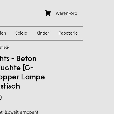
Warenkorb
ien
Spiele
Kinder
Papeterie
STISCH
hts - Beton
uchte [C-
Copper Lampe
stisch
0
St. (soweit erhoben)