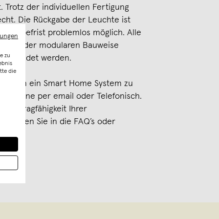
. Trotz der individuellen Fertigung
echt. Die Rückgabe der Leuchte ist
ückgabefrist problemlos möglich. Alle
mungen
fgrund der modularen Bauweise
e zu
verwendet werden.
ebnis
tte die
euchte in ein Smart Home System zu
 uns gerne per email oder Telefonisch.
ende Tragfähigkeit Ihrer
en sehen Sie in die FAQ’s oder