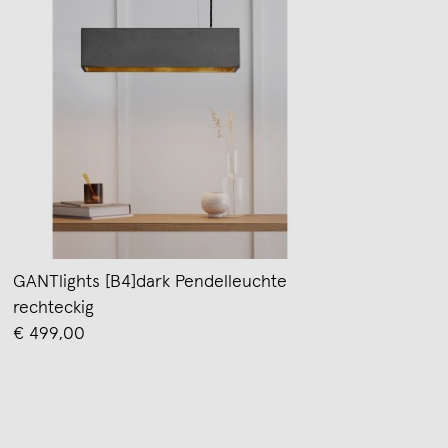
GANTlights [B4]dark Pendelleuchte
rechteckig
€ 499,00