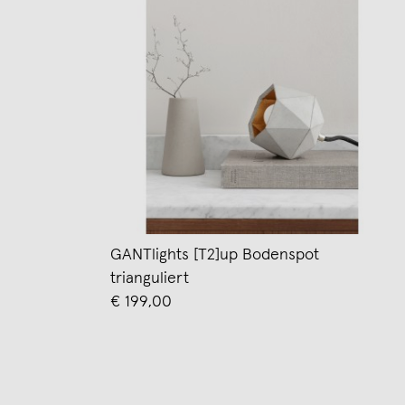
GANTlights [T2]up Bodenspot
trianguliert
€ 199,00