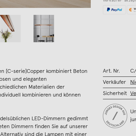
Verkäufer akzep
Art. Nr.
C
n [C-serie]Copper kombiniert Beton
losen und eleganten
Verkäufer
Ni
chiedlichen Materialien der
Sicherheit
Ve
ndividuell kombinieren und können
Un
ndelsüblichen LED-Dimmern gedimmt
ju
teten Dimmern finden Sie auf unserer
lternativ sind die Lampen mit einer