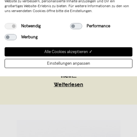
Website zu verbessern, personalisierte Inhalte anzuzeigen und Dir ein
Verschnitt
,
Berlin
großartiges Website-Erlebnis zu bieten. Für weitere Informationen zu den von
verkauft seit Juli 2020
uns verwendeten Cookies öffne bitte die Einstellungen.
Seit 2013 arbeite ich an nachhaltigen
Notwendig
Performance
Holzmöbeln. Mit Leuchten fing alles an.
Werbung
Innerhalb kürzester Zeit schlossen sich
Schneidebretter, Tische, Hocker und ein
Alle Cookies akzeptieren ✓
Bett der Produktfamilie an. Die Objekte
Einstellungen anpassen
fertige ich in kleinen Stückzahlen in
mein
...
Weiterlesen