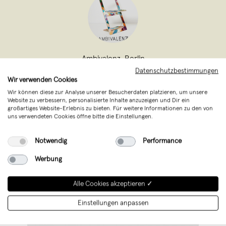
Ambivalenz
,
Berlin
verkauft seit April 2012
Datenschutzbestimmungen
Wir verwenden Cookies
AMBIVALENZ bietet ungewöhnliche Ideen
Wir können diese zur Analyse unserer Besucherdaten platzieren, um unsere
Website zu verbessern, personalisierte Inhalte anzuzeigen und Dir ein
für flexibles, individualisertes und
großartiges Website-Erlebnis zu bieten. Für weitere Informationen zu den von
uns verwendeten Cookies öffne bitte die Einstellungen.
raumsparendes Wohnen.
Notwendig
Performance
Werbung
Alle Cookies akzeptieren ✓
Einstellungen anpassen