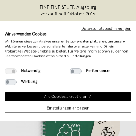
FINE FINE STUFF
,
Augsburg
verkauft seit Oktober 2016
Feines für dein Zuhause und Schönes für
Datenschutzbestimmungen
Wir verwenden Cookies
deinen Alltag by FINE FINE STUFF x
Wir können diese zur Analyse unserer Besucherdaten platzieren, um unsere
mixmox aus Augsburg.
Website zu verbessern, personalisierte Inhalte anzuzeigen und Dir ein
großartiges Website-Erlebnis zu bieten. Für weitere Informationen zu den von
uns verwendeten Cookies öffne bitte die Einstellungen.
Notwendig
Performance
Werbung
Alle Cookies akzeptieren ✓
Einstellungen anpassen