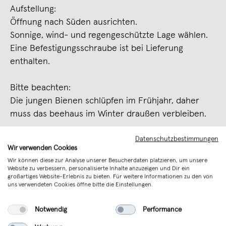
Aufstellung:
Öffnung nach Süden ausrichten.
Sonnige, wind- und regengeschützte Lage wählen.
Eine Befestigungsschraube ist bei Lieferung
enthalten.
Bitte beachten:
Die jungen Bienen schlüpfen im Frühjahr, daher
muss das beehaus im Winter draußen verbleiben.
Merken
Datenschutzbestimmungen
Wir verwenden Cookies
Wir können diese zur Analyse unserer Besucherdaten platzieren, um unsere
Art. Nr.
650414658061
Website zu verbessern, personalisierte Inhalte anzuzeigen und Dir ein
großartiges Website-Erlebnis zu bieten. Für weitere Informationen zu den von
Verkäufer
Grellroth Design
uns verwendeten Cookies öffne bitte die Einstellungen.
Sicherheit
Verantwortliche Person (EU)
Notwendig
Performance