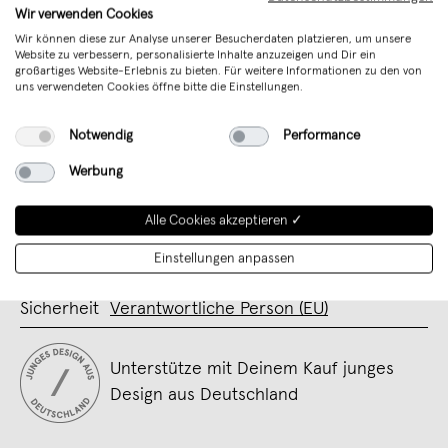
Jahren erfolgreich in der Praxis angewendet und
Wir verwenden Cookies
empfohlen.
Wir können diese zur Analyse unserer Besucherdaten platzieren, um unsere
Website zu verbessern, personalisierte Inhalte anzuzeigen und Dir ein
großartiges Website-Erlebnis zu bieten. Für weitere Informationen zu den von
Das Deck: 60 Karten, 1 Booklet
uns verwendeten Cookies öffne bitte die Einstellungen.
Box: Innenformat 125 x 95 x 20 mm
Karten: 70 x 120 mm
Notwendig
Performance
Werbung
Merken
Alle Cookies akzeptieren ✓
Art. Nr.
ISBN 978-3-00-077227-6
Einstellungen anpassen
Verkäufer
Stress-Löser
Sicherheit
Verantwortliche Person (EU)
Unterstütze mit Deinem Kauf junges
Design aus Deutschland