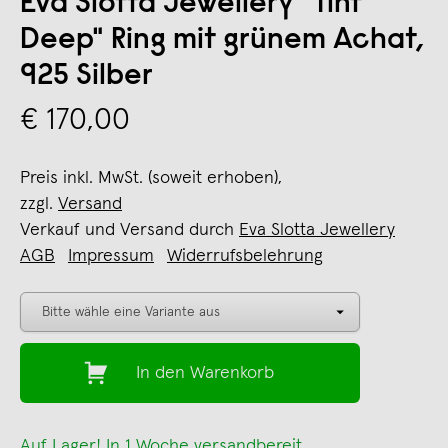
Eva Slotta Jewellery "Tint
Deep" Ring mit grünem Achat,
925 Silber
€ 170,00
Preis inkl. MwSt. (soweit erhoben),
zzgl.
Versand
Verkauf und Versand durch
Eva Slotta Jewellery
AGB
Impressum
Widerrufsbelehrung
In den Warenkorb
Auf Lager! In 1 Woche versandbereit.